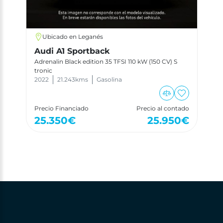
Ubicado en Leganés
Audi A1 Sportback
Adrenalin Black edition 35 TFSI 110 kW (150 CV) S
tronic
2022
21.243
kms
Gasolina
Precio Financiado
Precio al contado
25.350
€
25.950
€