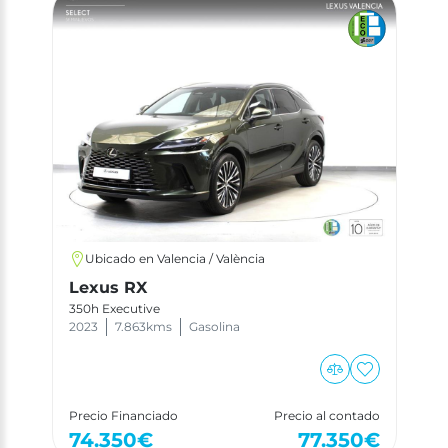
Ubicado en Valencia / València
Lexus RX
350h Executive
2023
7.863
kms
Gasolina
Cuota desde
220
€ / mes
Precio Financiado
Precio al contado
74.350
€
77.350
€