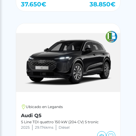
37.650
€
38.850
€
Ubicado en Leganés
Audi Q5
S Line TDI quattro 150 kW (204 CV) S tronic
2025
29.174
kms
Diésel