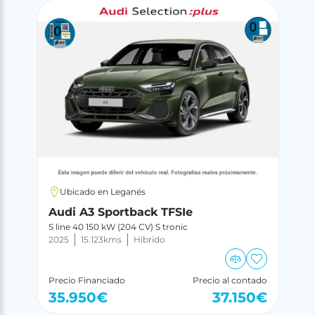
Ubicado en Leganés
Audi A3 Sportback TFSIe
S line 40 150 kW (204 CV) S tronic
2025
15.123
kms
Híbrido
Precio Financiado
Precio al contado
35.950
€
37.150
€