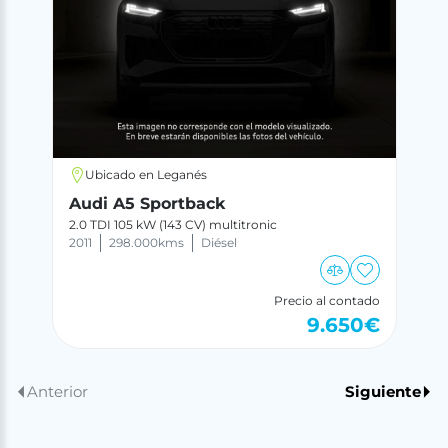
Ubicado en Leganés
Audi A5 Sportback
2.0 TDI 105 kW (143 CV) multitronic
2011
298.000
kms
Diésel
Precio al contado
9.650
€
Anterior
Siguiente