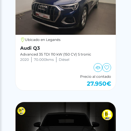
Ubicado en Leganés
Audi Q3
Advanced 35 TDI 110 kW (150 CV) S tronic
2020
70.000
kms
Diésel
Precio al contado
27.950
€