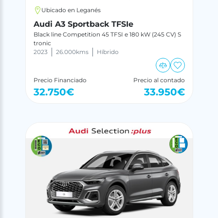
Ubicado en Leganés
Audi A3 Sportback TFSIe
Black line Competition 45 TFSI e 180 kW (245 CV) S
tronic
2023
26.000
kms
Híbrido
Precio Financiado
Precio al contado
32.750
€
33.950
€