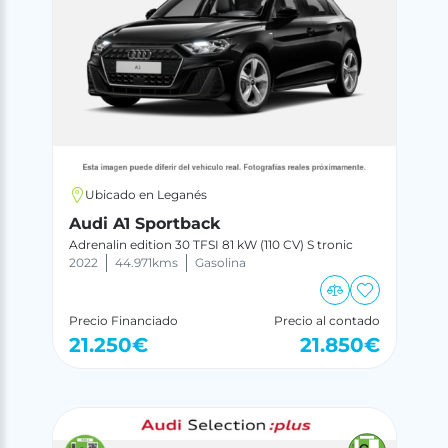
Ubicado en Leganés
Audi A1 Sportback
Adrenalin edition 30 TFSI 81 kW (110 CV) S tronic
2022
44.971
kms
Gasolina
Precio Financiado
Precio al contado
21.250
€
21.850
€