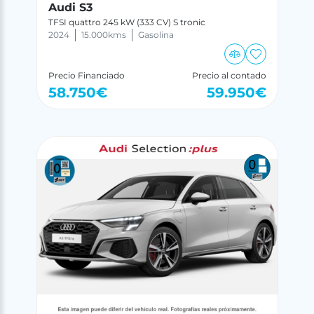
Audi S3
TFSI quattro 245 kW (333 CV) S tronic
2024
15.000
kms
Gasolina
Precio Financiado
Precio al contado
58.750
€
59.950
€