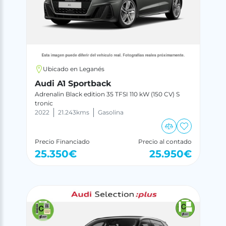
Ubicado en Leganés
Audi A1 Sportback
Adrenalin Black edition 35 TFSI 110 kW (150 CV) S
tronic
2022
21.243
kms
Gasolina
Precio Financiado
Precio al contado
25.350
€
25.950
€