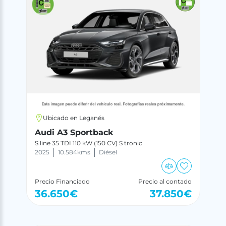
Ubicado en Leganés
Audi A3 Sportback
S line 35 TDI 110 kW (150 CV) S tronic
2025
10.584
kms
Diésel
Precio Financiado
Precio al contado
36.650
€
37.850
€