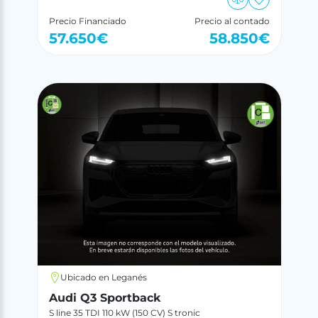
Precio Financiado
Precio al contado
57.650
€
58.850
€
Ubicado en Leganés
Audi Q3 Sportback
S line 35 TDI 110 kW (150 CV) S tronic