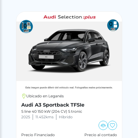
Ubicado en Leganés
Audi A3 Sportback TFSIe
S line 40 150 kW (204 CV) S tronic
2025
11.452
kms
Híbrido
Precio Financiado
Precio al contado