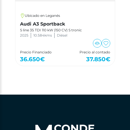
Ubicado en Leganés
Audi A3 Sportback
S line 35 TDI 110 kW (150 CV) S tronic
2025
10.584
kms
Diésel
Precio Financiado
Precio al contado
36.650
€
37.850
€