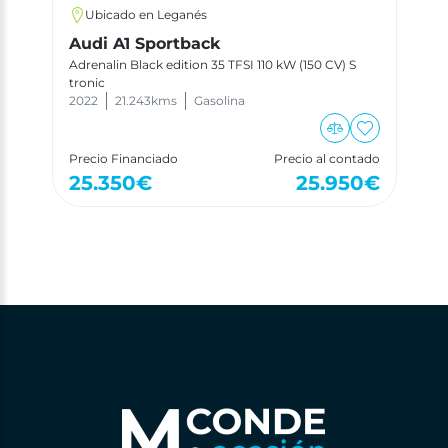
Ubicado en Leganés
Audi A1 Sportback
Adrenalin Black edition 35 TFSI 110 kW (150 CV) S
tronic
2022
21.243
kms
Gasolina
Precio Financiado
Precio al contado
25.350
€
25.950
€