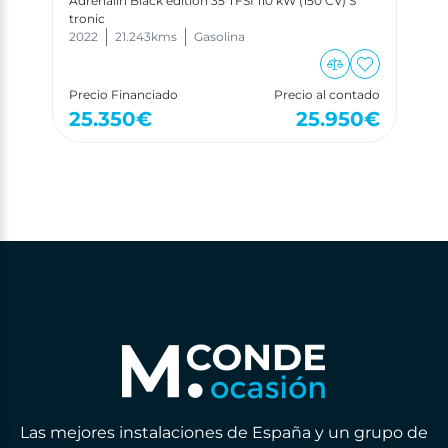
Adrenalin Black edition 35 TFSI 110 kW (150 CV) S
tronic
2022
21.243
kms
Gasolina
Precio Financiado
Precio al contado
25.350
€
25.950
€
Las mejores instalaciones de España y un grupo de