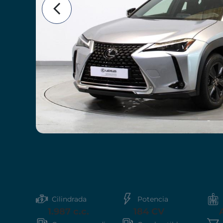
Cilindrada
Potencia
1.987 c.c.
184 CV