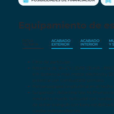
POSIBILIDADES DE FINANCIACIÓN
Equipamiento de es
FICHA
ACABADO
ACABADO
MU
TÉCNICA
EXTERIOR
INTERIOR
Y 
Filtro de partículas
Potencia de 184 CV ( (DIN) 135 kW ; 109 
kW (potencia máx. motor eléctrico) y 20
potencia con combustible primario
Portaequipajes longitudinal en el tech
Suspensión delantera tipo McPherson o s
mediante muelle helicoidal con ruedas 
de doble triángulo con barra estabiliza
ruedas independientes