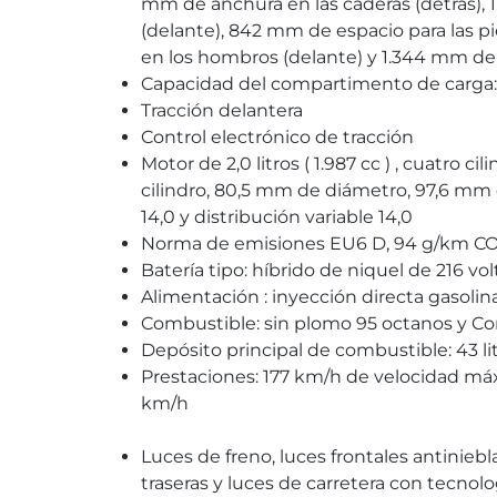
mm de anchura en las caderas (detrás), 
(delante), 842 mm de espacio para las p
en los hombros (delante) y 1.344 mm de
Capacidad del compartimento de carga:
Tracción delantera
Control electrónico de tracción
Motor de 2,0 litros ( 1.987 cc ) , cuatro c
cilindro, 80,5 mm de diámetro, 97,6 mm 
14,0 y distribución variable 14,0
Norma de emisiones EU6 D, 94 g/km CO
Batería tipo: híbrido de niquel de 216 volt
Alimentación : inyección directa gasoli
Combustible: sin plomo 95 octanos y Co
Depósito principal de combustible: 43 li
Prestaciones: 177 km/h de velocidad máx
km/h
Luces de freno, luces frontales antiniebl
traseras y luces de carretera con tecnol