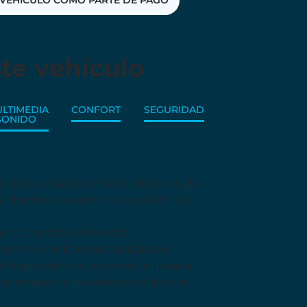
VEHÍCULO COMO PARTE DE PAGO
te vehículo
LTIMEDIA
CONFORT
SEGURIDAD
SONIDO
CV (potencia máx. motor eléctrico), 80
2 Nm (torque máx. motor eléctrico)
o en Cromados/Plateados
imilar con barra estabilizadora
independientes, suspensión trasera
dora mediante muelle helicoidal con