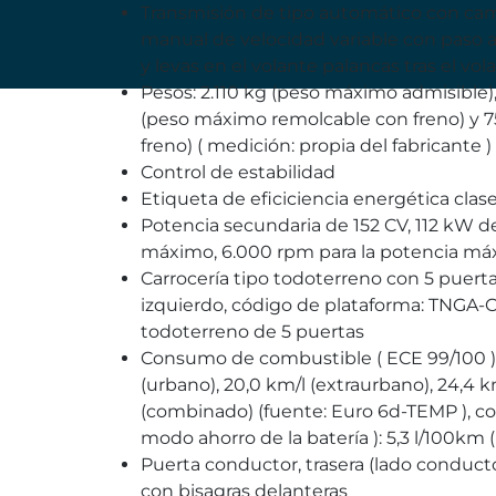
Transmisión de tipo automático con ca
manual de velocidad variable con paso 
y levas en el volante palancas tras el vol
Pesos: 2.110 kg (peso máximo admisible),
(peso máximo remolcable con freno) y 
freno) ( medición: propia del fabricante )
Control de estabilidad
Etiqueta de eficiciencia energética clas
Potencia secundaria de 152 CV, 112 kW 
máximo, 6.000 rpm para la potencia má
Carrocería tipo todoterreno con 5 puertas
izquierdo, código de plataforma: TNGA-C, 
todoterreno de 5 puertas
Consumo de combustible ( ECE 99/100 ): 4
(urbano), 20,0 km/l (extraurbano), 24,4
(combinado) (fuente: Euro 6d-TEMP ), 
modo ahorro de la batería ): 5,3 l/100km (
Puerta conductor, trasera (lado conductor
con bisagras delanteras