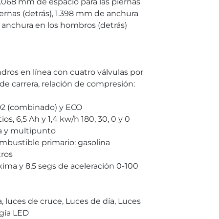
1.068 mm de espacio para las piernas
iernas (detrás), 1.398 mm de anchura
 anchura en los hombros (detrás)
ilindros en línea con cuatro válvulas por
de carrera, relación de compresión:
2 (combinado) y ECO
ios, 6,5 Ah y 1,4 kw/h 180, 30, 0 y 0
na y multipunto
mbustible primario: gasolina
tros
ima y 8,5 segs de aceleración 0-100
a, luces de cruce, Luces de día, Luces
ogía LED