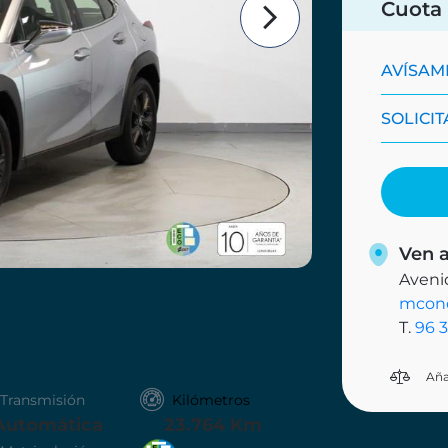
Cuota
AVÍSAME
SOLICI
Ven a
Avenid
mcon
T.
96 3
Aña
Transmisión
Kilómetros
Automática
23.764 Km