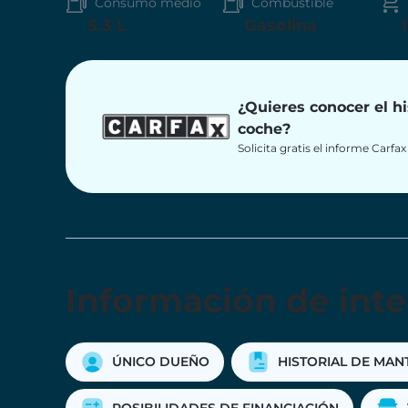
Consumo medio
Combustible
5.3 L
Gasolina
¿Quieres conocer el hi
coche?
Solicita gratis el informe Carfa
Información de inte
ÚNICO DUEÑO
HISTORIAL DE MAN