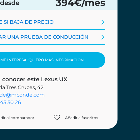
394
€/mes
 desde
 SI BAJA DE PRECIO
TAR UNA PRUEBA DE CONDUCCIÓN
ME INTERESA, QUIERO MÁS INFORMACIÓN
 conocer este Lexus UX
a Tres Cruces, 42
de@mconde.com
45 50 26
dir al comparador
Añadir a favoritos