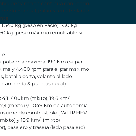
mbio de variación contínua con modo
a modo manual, palanca en el volante
ante
 1.540 kg (peso en vacío), 750 kg
750 kg (peso máximo remolcable sin
e A
de potencia máxima, 190 Nm de par
xima y 4.400 rpm para el par maximo
, batalla corta, volante al lado
carrocería & puertas (local):
,1 l/100km (mixto), 19,6 km/l
 km/l (mixto) y 1.049 Km de autonomía
consumo de combustible ( WLTP HEV
mixto) y 18,9 km/l (mixto)
), pasajero y trasera (lado pasajero)