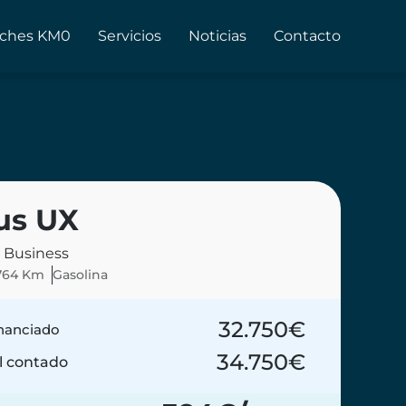
ches KM0
Servicios
Noticias
Contacto
us UX
 Business
764 Km
Gasolina
32.750
€
inanciado
34.750
€
l contado