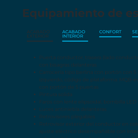
Equipamiento de es
ACABADO
ACABADO
CONFORT
S
EXTERIOR
INTERIOR
Puerta conductor, trasera (lado conductor
con bisagras delanteras
Carrocería tipo berlina con portón con 5 p
izquierdo, código de plataforma: MQB-evo,
con portón de 5 puertas
Pintura solida
Faros con lente elipsoidal, bombilla LED
Luces antiniebla delanteras
Retrovisores plegables
Retrovisor exterior del conductor en co
ajuste eléctrico desempañable con inter