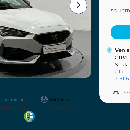
SOLICI
Ven a
CTRA.
Salida
citapr
T.
9116
Aña
Transmisión
Kilómetros
Automática
24.244 Km