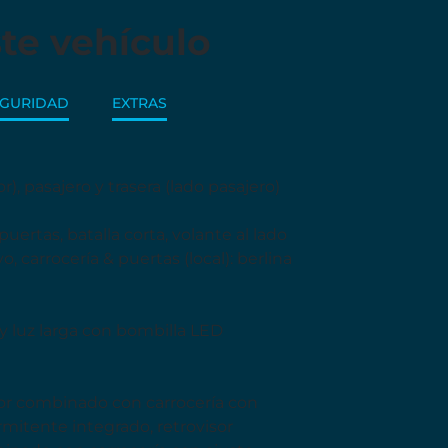
te vehículo
EGURIDAD
EXTRAS
), pasajero y trasera (lado pasajero)
uertas, batalla corta, volante al lado
 carrocería & puertas (local): berlina
 y luz larga con bombilla LED
lor combinado con carrocería con
mitente integrado, retrovisor