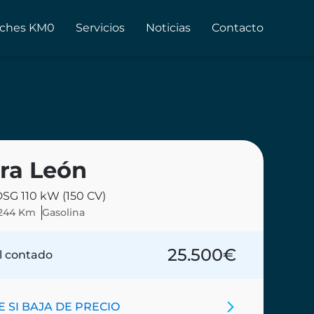
ches KM0
Servicios
Noticias
Contacto
ra León
 DSG 110 kW (150 CV)
.244 Km
Gasolina
25.500
€
l contado
 SI BAJA DE PRECIO