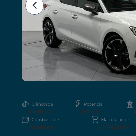
Cilindrada
Potencia
1.498 c.c.
150 CV
Combustible
Matriculación
Gasolina
01/04/2024