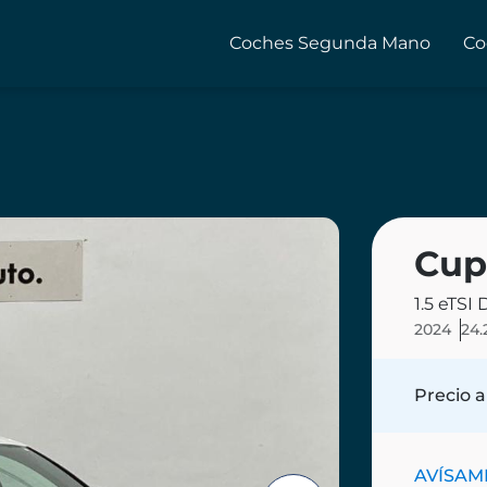
Coches Segunda Mano
Co
Cup
1.5 eTSI
2024
24
Precio a
AVÍSAME