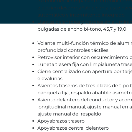
exterior del acompañante en color comb
eléctrico desempañable con ajuste hacia
automático y intermitente integrado
Llantas delanteras y traseras en alumini
pulgadas de ancho bi-tono, 45,7 y 19,0
Volante multi-función térmico de alumini
profundidad controles táctiles
Retrovisor interior con oscurecimiento
Luneta trasera fija con limpialuneta tras
Cierre centralizado con apertura por tarje
elevalunas
Asientos traseros de tres plazas de tipo
banqueta fija, respaldo abatible asimét
Asiento delantero del conductor y acom
longitudinal manual, ajuste manual en a
ajuste manual del respaldo
Apoyabrazos trasero
Apoyabrazos central delantero