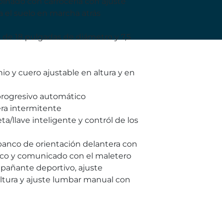
inado con carrocería con ajuste
 el suelo en marcha atrás
o de 18 pulgadas de diámetro y 7,5
o y cuero ajustable en altura y en
 progresivo automático
era intermitente
ta/llave inteligente y contról de los
 banco de orientación delantera con
rico y comunicado con el maletero
pañante deportivo, ajuste
ltura y ajuste lumbar manual con