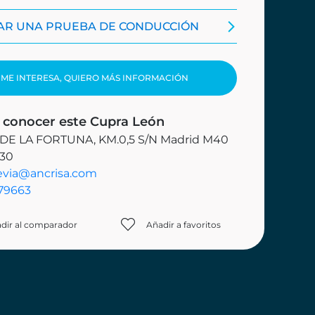
TAR UNA PRUEBA DE CONDUCCIÓN
ME INTERESA, QUIERO MÁS INFORMACIÓN
 conocer este Cupra León
 DE LA FORTUNA, KM.0,5 S/N Madrid M40
 30
evia@ancrisa.com
79663
dir al comparador
Añadir a favoritos