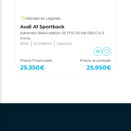
Ubicado en Leganés
Audi A1 Sportback
Adrenalin Black edition 35 TFSI 110 kW (150 CV) S
tronic
2022
21.243
kms
Gasolina
Precio Financiado
Precio al contado
25.350
€
25.950
€