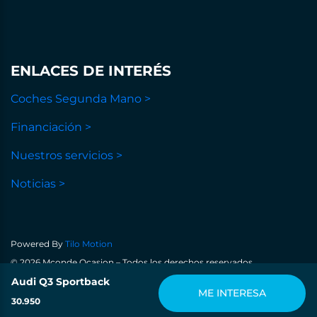
ENLACES DE INTERÉS
Coches Segunda Mano >
Financiación >
Nuestros servicios >
Noticias >
Powered By
Tilo Motion
© 2026 Mconde Ocasion – Todos los derechos reservados
Política de privacidad
Audi Q3 Sportback
Aviso legal
Política de cookies
ME INTERESA
30.950