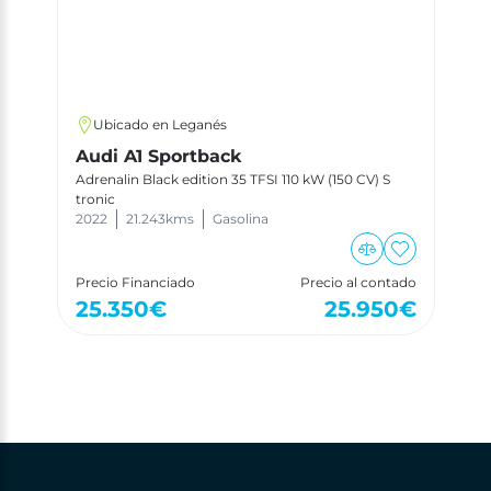
Ubicado en Leganés
Audi A1 Sportback
Adrenalin Black edition 35 TFSI 110 kW (150 CV) S
tronic
2022
21.243
kms
Gasolina
Precio Financiado
Precio al contado
25.350
€
25.950
€