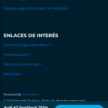
Toyota segunda mano en Madrid
ENLACES DE INTERÉS
Coches Segunda Mano >
Financiación >
Nuestros servicios >
Noticias >
Powered By
Tilo Motion
© 2026 Mconde Ocasion – Todos los derechos reservados
Política de privacidad
Audi A3 Sportback TFSIe
Aviso legal
Política de cookies