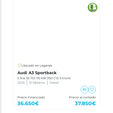
Ubicado en Leganés
Audi A3 Sportback
S line 35 TDI 110 kW (150 CV) S tronic
2025
10.584
kms
Diésel
Precio Financiado
Precio al contado
36.650
€
37.850
€