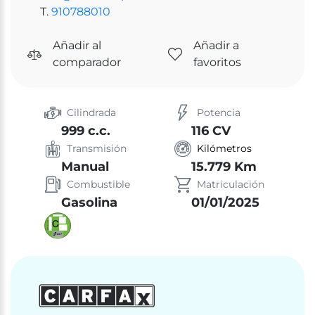
T.
910788010
Añadir al
Añadir a
comparador
favoritos
Cilindrada
Potencia
999 c.c.
116 CV
Transmisión
Kilómetros
Manual
15.779 Km
Combustible
Matriculación
Gasolina
01/01/2025