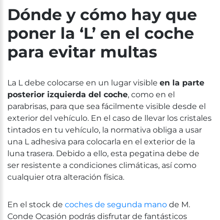
Dónde y cómo hay que
poner la ‘L’ en el coche
para evitar multas
La
L
de
be
col
oc
arse
en
un
l
ugar
visible
en la parte
posterior izquierda del coche
,
com
o
en
el
par
ab
ris
as
,
para
que
sea
f
á
cil
ment
e
visible
des
de
el
exterior
del
veh
í
cul
o
.
En el caso de llevar los cristales
tintados en tu vehículo, la normativa obliga a usar
una L adhesiva para colocarla en el exterior de la
luna trasera. Debido a ello, esta pegatina debe de
ser resistente a condiciones climáticas, así como
cualquier otra alteración física.
En el stock de
coches de segunda mano
de M.
Conde Ocasión podrás disfrutar de fantásticos