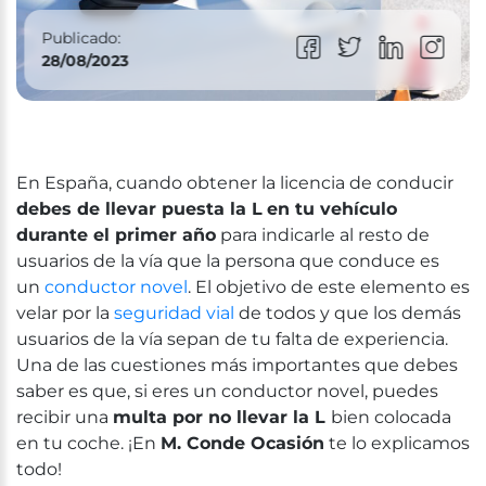
Publicado:
28/08/2023
En
Esp
a
ña
,
cuando ob
t
ener
l
a
lic
encia
de
conduc
ir
debes de llevar puesta la L
en tu vehículo
durante el primer año
para indicarle al resto de
usuarios de la vía que la persona que conduce es
un
conductor novel
. El objetivo de este elemento es
velar por la
seguridad vial
de todos y que los demás
usuarios de la vía sepan de tu falta de experiencia.
Una de las cuestiones más importantes que debes
saber es que, si eres un conductor novel, puedes
recibir una
multa por no llevar la L
bien colocada
en tu coche. ¡En
M. Conde Ocasión
te lo explicamos
todo!