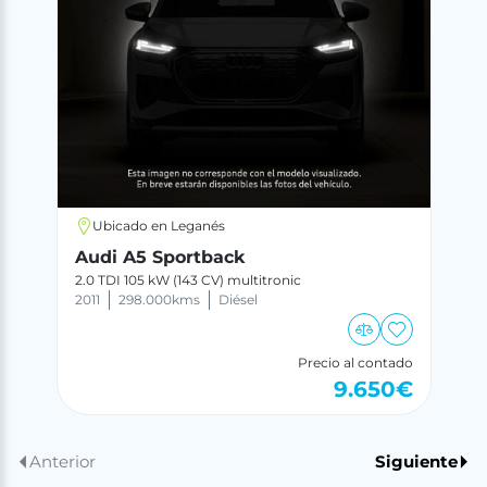
Ubicado en Leganés
Audi A5 Sportback
2.0 TDI 105 kW (143 CV) multitronic
2011
298.000
kms
Diésel
Precio al contado
9.650
€
Anterior
Siguiente