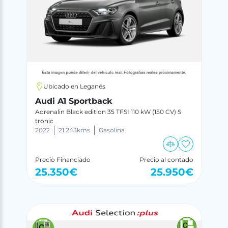
Ubicado en Leganés
Audi A1 Sportback
Adrenalin Black edition 35 TFSI 110 kW (150 CV) S
tronic
2022
21.243
kms
Gasolina
Precio Financiado
Precio al contado
25.350
€
25.950
€