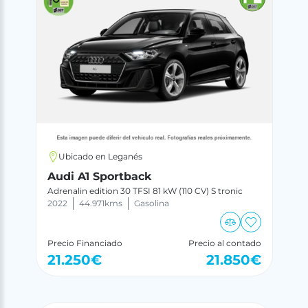
Ubicado en Leganés
Audi A1 Sportback
Adrenalin edition 30 TFSI 81 kW (110 CV) S tronic
2022
44.971
kms
Gasolina
Precio Financiado
Precio al contado
21.250
€
21.850
€