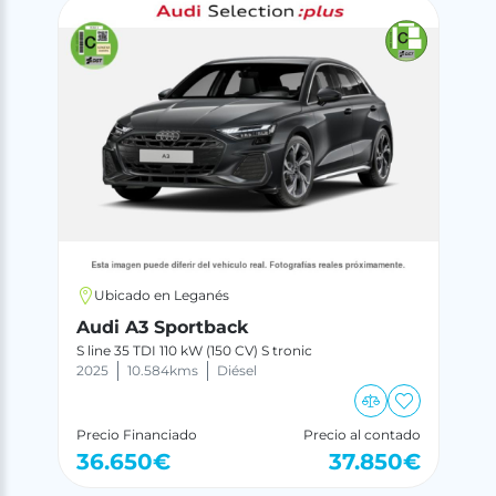
Ubicado en Leganés
Audi A3 Sportback
S line 35 TDI 110 kW (150 CV) S tronic
2025
10.584
kms
Diésel
Precio Financiado
Precio al contado
36.650
€
37.850
€