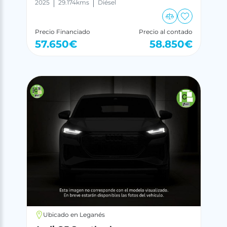
2025
29.174
kms
Diésel
Precio Financiado
Precio al contado
57.650
€
58.850
€
Ubicado en Leganés