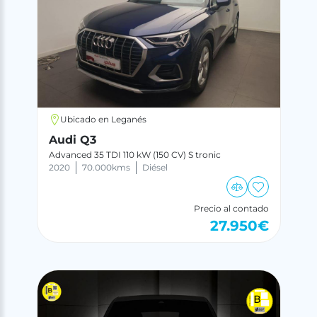
Ubicado en Leganés
Audi Q3
Advanced 35 TDI 110 kW (150 CV) S tronic
2020
70.000
kms
Diésel
Precio al contado
27.950
€