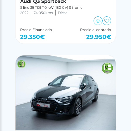
Audi Q3 Sportback
S line 35 TDI 110 kW (150 CV) S tronic
2022
74.050
kms
Diésel
Precio Financiado
Precio al contado
29.350
€
29.950
€