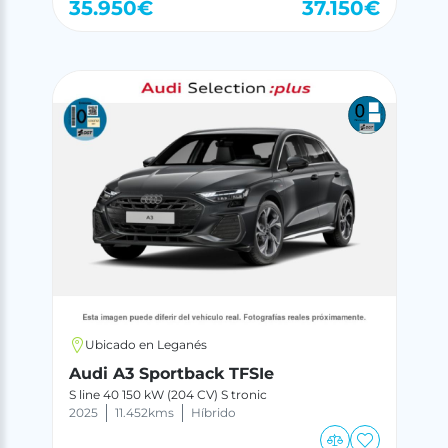
35.950
€
37.150
€
Ubicado en Leganés
Audi A3 Sportback TFSIe
S line 40 150 kW (204 CV) S tronic
2025
11.452
kms
Híbrido