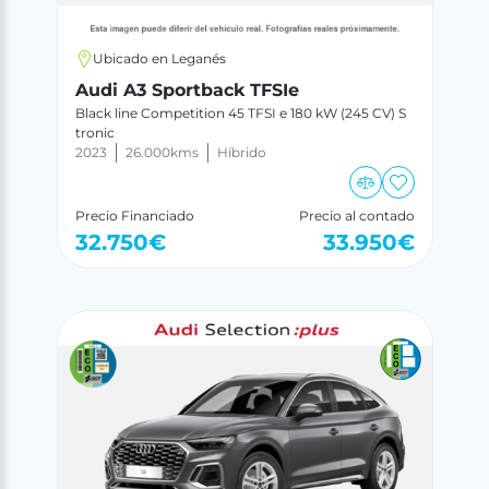
Ubicado en Leganés
Audi A3 Sportback TFSIe
Black line Competition 45 TFSI e 180 kW (245 CV) S
tronic
2023
26.000
kms
Híbrido
Precio Financiado
Precio al contado
32.750
€
33.950
€