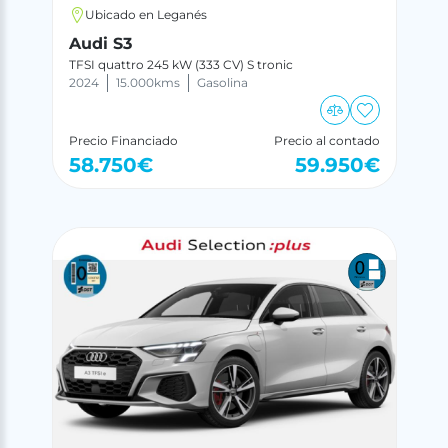
Ubicado en Leganés
Audi S3
TFSI quattro 245 kW (333 CV) S tronic
2024
15.000
kms
Gasolina
Precio Financiado
Precio al contado
58.750
€
59.950
€