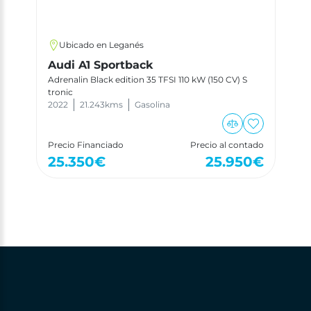
Ubicado en Leganés
Audi A1 Sportback
Adrenalin Black edition 35 TFSI 110 kW (150 CV) S
tronic
2022
21.243
kms
Gasolina
Precio Financiado
Precio al contado
25.350
€
25.950
€