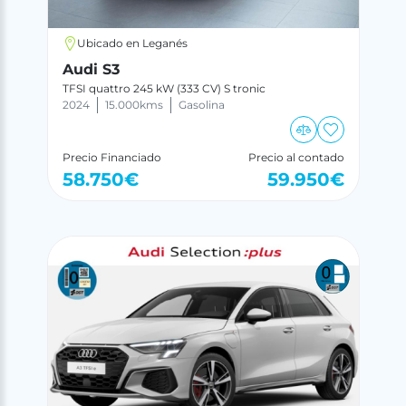
Ubicado en Leganés
Audi S3
TFSI quattro 245 kW (333 CV) S tronic
2024
15.000
kms
Gasolina
Precio Financiado
Precio al contado
58.750
€
59.950
€