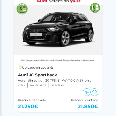
Ubicado en Leganés
Audi A1 Sportback
Adrenalin edition 30 TFSI 81 kW (110 CV) S tronic
2022
44.971
kms
Gasolina
Precio Financiado
Precio al contado
21.250
€
21.850
€