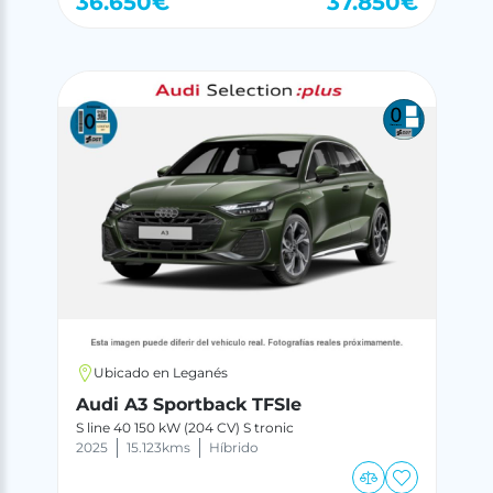
36.650
€
37.850
€
Ubicado en Leganés
Audi A3 Sportback TFSIe
S line 40 150 kW (204 CV) S tronic
2025
15.123
kms
Híbrido