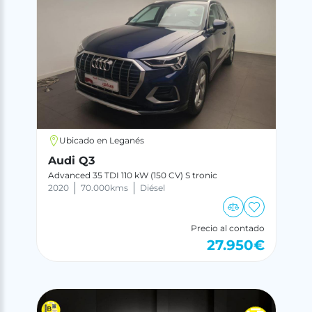
Ubicado en Leganés
Audi Q3
Advanced 35 TDI 110 kW (150 CV) S tronic
2020
70.000
kms
Diésel
Precio al contado
27.950
€