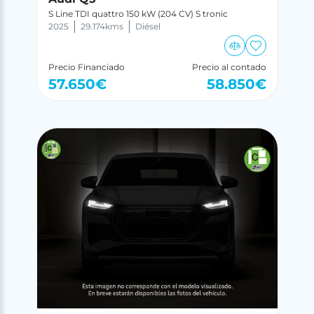
S Line TDI quattro 150 kW (204 CV) S tronic
2025
29.174
kms
Diésel
Precio Financiado
Precio al contado
57.650
€
58.850
€