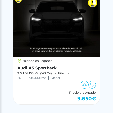
Ubicado en Leganés
Audi A5 Sportback
2.0 TDI 105 kW (143 CV) multitronic
2011
298.000
kms
Diésel
Precio al contado
9.650
€