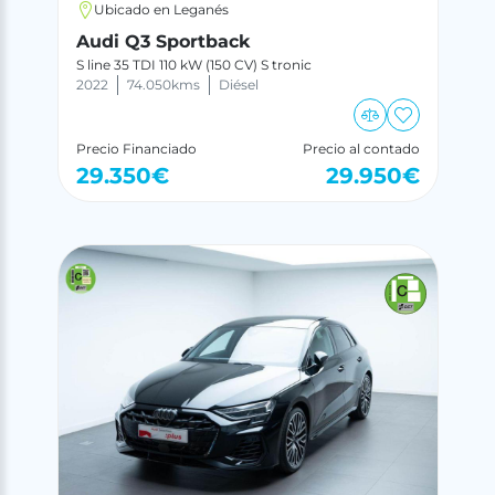
Ubicado en Leganés
Audi Q3 Sportback
S line 35 TDI 110 kW (150 CV) S tronic
2022
74.050
kms
Diésel
Precio Financiado
Precio al contado
29.350
€
29.950
€