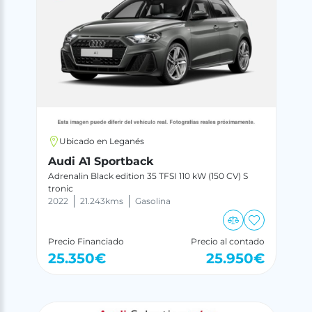
Ubicado en Leganés
Audi A1 Sportback
Adrenalin Black edition 35 TFSI 110 kW (150 CV) S
tronic
2022
21.243
kms
Gasolina
Precio Financiado
Precio al contado
25.350
€
25.950
€