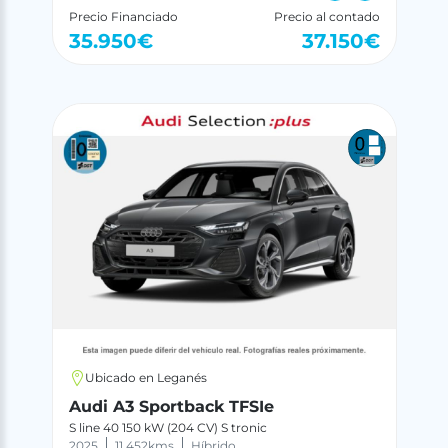
Precio Financiado
Precio al contado
35.950
€
37.150
€
Ubicado en Leganés
Audi A3 Sportback TFSIe
S line 40 150 kW (204 CV) S tronic
2025
11.452
kms
Híbrido