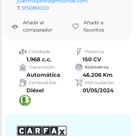
juanma.perez@mconde.com
T.
915080000
Añadir al
Añadir a
comparador
favoritos
Cilindrada
Potencia
1.968 c.c.
150 CV
Transmisión
Kilómetros
Automática
46.206 Km
Combustible
Matriculación
Diésel
01/05/2024