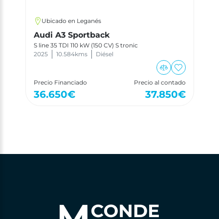
Ubicado en Leganés
Audi A3 Sportback
S line 35 TDI 110 kW (150 CV) S tronic
2025
10.584
kms
Diésel
Precio Financiado
Precio al contado
36.650
€
37.850
€