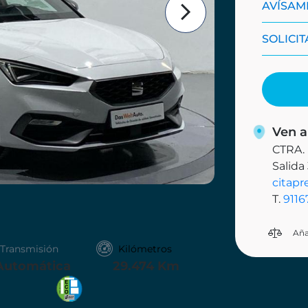
AVÍSAME
SOLICI
Ven a
CTRA.
Salida
citapr
T.
9116
Aña
Transmisión
Kilómetros
Automática
29.474 Km