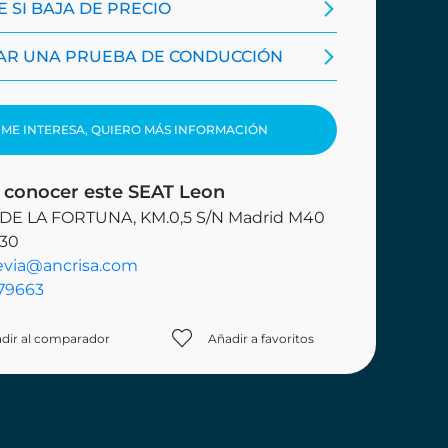
 SI BAJA DE PRECIO
TAR UNA PRUEBA DE CONDUCCIÓN
ME INTERESA, QUIERO MÁS INFORMACIÓN
 conocer este SEAT Leon
 DE LA FORTUNA, KM.0,5 S/N Madrid M40
 30
evia@ancrisa.com
79663
dir al comparador
Añadir a favoritos