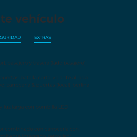
te vehículo
EGURIDAD
EXTRAS
), pasajero y trasera (lado pasajero)
uertas, batalla corta, volante al lado
 carrocería & puertas (local): berlina
 y luz larga con bombilla LED
lor combinado con carrocería con
mitente integrado, retrovisor