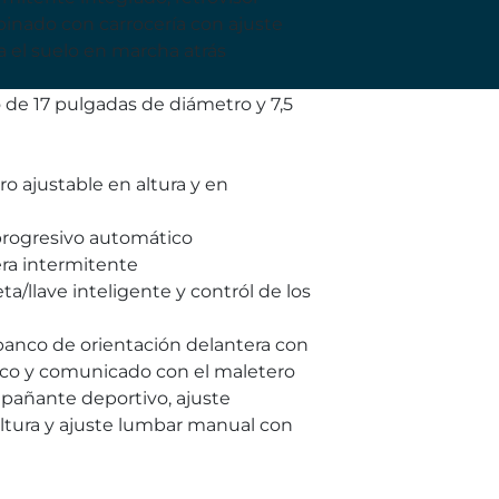
inado con carrocería con ajuste
 el suelo en marcha atrás
o de 17 pulgadas de diámetro y 7,5
o ajustable en altura y en
 progresivo automático
era intermitente
ta/llave inteligente y contról de los
 banco de orientación delantera con
rico y comunicado con el maletero
pañante deportivo, ajuste
ltura y ajuste lumbar manual con