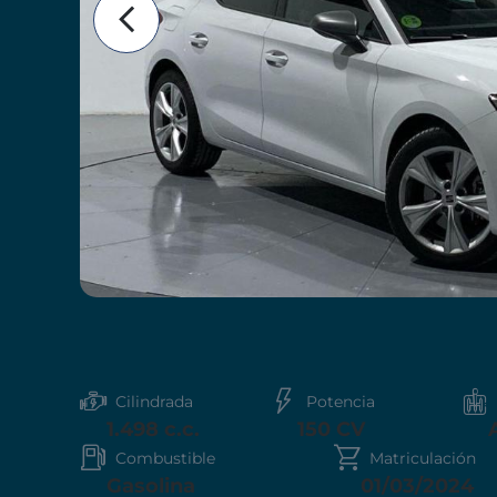
Cilindrada
Potencia
1.498 c.c.
150 CV
Combustible
Matriculación
Gasolina
01/03/2024