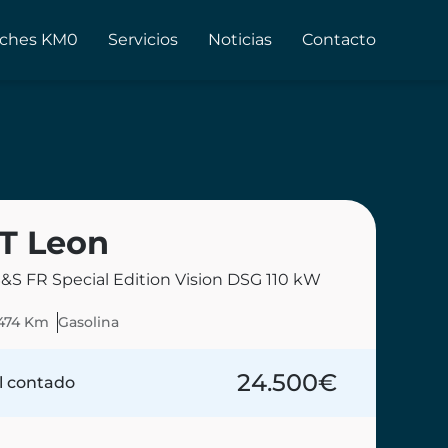
ches KM0
Servicios
Noticias
Contacto
T Leon
 S&S FR Special Edition Vision DSG 110 kW
474 Km
Gasolina
24.500
€
l contado