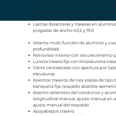
exterior del acompañante en color comb
eléctrico desempañable con ajuste hacia
automático y intermitente integrado
Llantas delanteras y traseras en alumini
pulgadas de ancho 43,2 y 19,0
Volante multi-función de aluminio y cuer
profundidad
Retrovisor interior con oscurecimiento
Luneta trasera fija con limpialuneta tras
Cierre centralizado con apertura por tarje
elevalunas
Asientos traseros de tres plazas de tipo
banqueta fija, respaldo abatible asimét
Asiento delantero del conductor y acom
longitudinal manual, ajuste manual en a
ajuste manual del respaldo
Apoyabrazos trasero