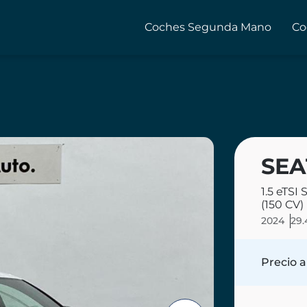
Coches Segunda Mano
Co
SEA
1.5 eTSI
(150 CV)
2024
29.
Precio a