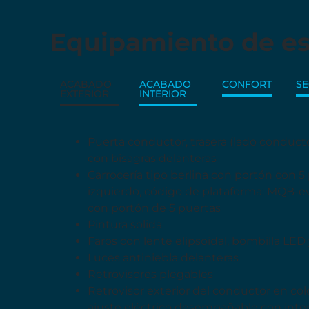
Equipamiento de es
ACABADO
ACABADO
CONFORT
S
EXTERIOR
INTERIOR
Puerta conductor, trasera (lado conductor
con bisagras delanteras
Carrocería tipo berlina con portón con 5 p
izquierdo, código de plataforma: MQB-evo,
con portón de 5 puertas
Pintura solida
Faros con lente elipsoidal, bombilla LED
Luces antiniebla delanteras
Retrovisores plegables
Retrovisor exterior del conductor en co
ajuste eléctrico desempañable con inter