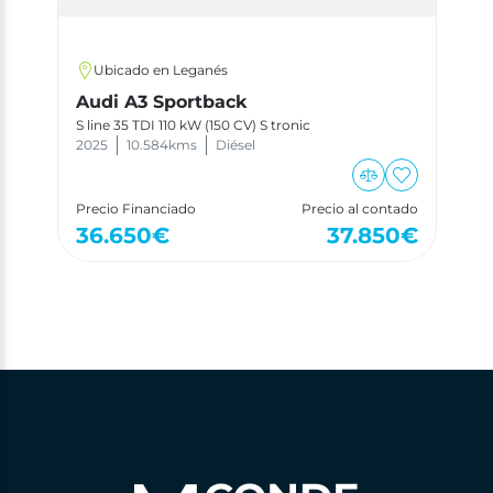
Ubicado en Leganés
Audi A3 Sportback
S line 35 TDI 110 kW (150 CV) S tronic
2025
10.584
kms
Diésel
Precio Financiado
Precio al contado
36.650
€
37.850
€