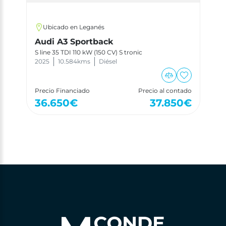
Ubicado en Leganés
Audi A3 Sportback
S line 35 TDI 110 kW (150 CV) S tronic
2025
10.584
kms
Diésel
Precio Financiado
Precio al contado
36.650
€
37.850
€