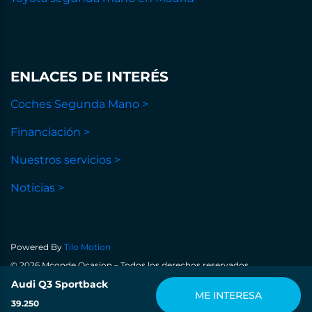
ENLACES DE INTERÉS
Coches Segunda Mano >
Financiación >
Nuestros servicios >
Noticias >
Powered By
Tilo Motion
© 2026 Mconde Ocasion – Todos los derechos reservados
Política de privacidad
Audi Q3 Sportback
Aviso legal
Política de cookies
ME INTERESA
39.250