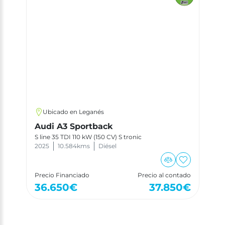
Ubicado en Leganés
Audi A3 Sportback
S line 35 TDI 110 kW (150 CV) S tronic
2025
10.584
kms
Diésel
Precio Financiado
Precio al contado
36.650
€
37.850
€