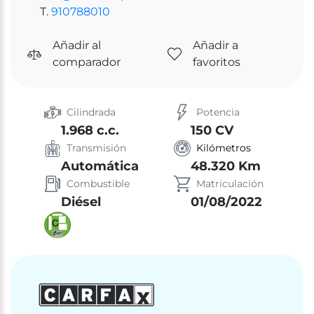
T.
910788010
Añadir al
Añadir a
comparador
favoritos
Cilindrada
Potencia
1.968 c.c.
150 CV
Transmisión
Kilómetros
Automática
48.320 Km
Combustible
Matriculación
Diésel
01/08/2022