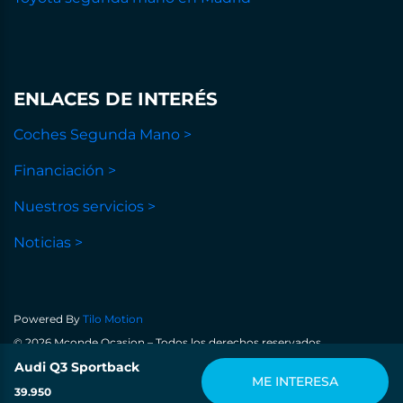
ENLACES DE INTERÉS
Coches Segunda Mano >
Financiación >
Nuestros servicios >
Noticias >
Powered By
Tilo Motion
© 2026 Mconde Ocasion – Todos los derechos reservados
Política de privacidad
Audi Q3 Sportback
Aviso legal
Política de cookies
ME INTERESA
39.950